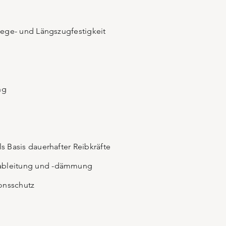
Biege- und Längszugfestigkeit
ng
t
ls Basis dauerhafter Reibkräfte
ableitung und -dämmung
onsschutz