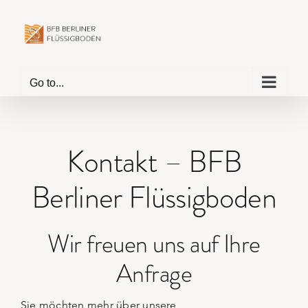
Skip
to
content
Go to...
Kontakt – BFB
Berliner Flüssigboden
Wir freuen uns auf Ihre
Anfrage
Sie möchten mehr über unsere