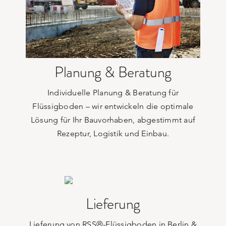
Anforderungen Ihrer Baustelle. Dabei Stimmen
mit Ihnen die passende Lösung für die
beratend zur Seite und entwickeln gemeinsam
Unsere qualifizierten Mitarbeiter stehen Ihnen
Planung & Beratung
Planung & Beratung
Individuelle Planung & Beratung für
Flüssigboden – wir entwickeln die optimale
Lösung für Ihr Bauvorhaben, abgestimmt auf
Rezeptur, Logistik und Einbau.
Kompaktanlage zu Ihnen!
Lieferung
mehr sein? Dann kommt unsere RSS®-
Herausforderung gewachsen. Soll es etwas
Lieferung von RSS®-Flüssigboden in Berlin &