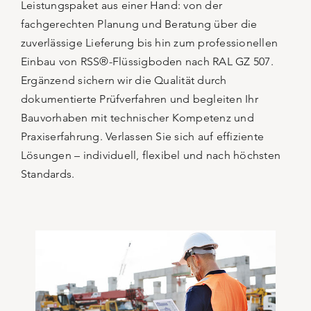
Leistungspaket aus einer Hand: von der
fachgerechten Planung und Beratung über die
zuverlässige Lieferung bis hin zum professionellen
Einbau von RSS®-Flüssigboden nach RAL GZ 507.
Ergänzend sichern wir die Qualität durch
dokumentierte Prüfverfahren und begleiten Ihr
Bauvorhaben mit technischer Kompetenz und
Praxiserfahrung. Verlassen Sie sich auf effiziente
Lösungen – individuell, flexibel und nach höchsten
Standards.
verkürzen und Kosten zu sparen.
ab. So helfen wir Ihnen die Bauzeit zu
Konzept und Einbautechnik ideal aufeinander
wir die Flüssigboden-Rezeptur, das Logistik-