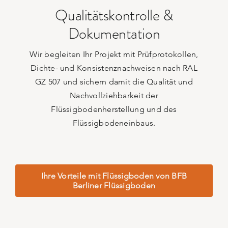
und eine lückenlose Dokumentation für Ihr
Qualitätskontrolle &
gewährleisten wir die fachgerechte Ausführung
Dokumentation
Konsistenznachweise gemäß RAL GZ 507. So
Prüfprotokolle sowie Dichte- und
Wir begleiten Ihr Projekt mit Prüfprotokollen,
Flüssigbodeneinbaus durch umfassende
Dichte- und Konsistenznachweisen nach RAL
Wir sichern die Qualität Ihres
GZ 507 und sichern damit die Qualität und
Dokumentation
Nachvollziehbarkeit der
Qualitätskontrolle &
Flüssigbodenherstellung und des
Flüssigbodeneinbaus.
Ihre Vorteile mit Flüssigboden von BFB
Berliner Flüssigboden